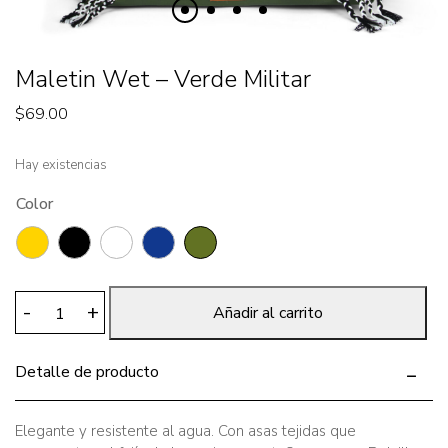
Maletin Wet – Verde Militar
$
69.00
Hay existencias
Color
Maletin
-
+
Añadir al carrito
Wet
-
Detalle de producto
Verde
Militar
cantidad
Elegante y resistente al agua. Con asas tejidas que