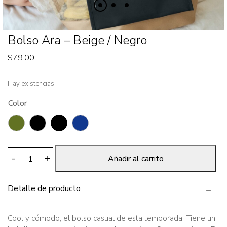
Bolso Ara – Beige / Negro
$
79.00
Hay existencias
Color
Bolso
-
+
Añadir al carrito
Ara
-
Detalle de producto
Beige
/
Negro
Cool y cómodo, el bolso casual de esta temporada! Tiene un
cantidad