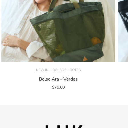
-
-
NEW IN
BOLSOS
TOTES
Bolso Ara – Verdes
$
79.00