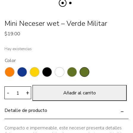
Mini Neceser wet – Verde Militar
$
19.00
Hay existencias
Color
Mini
-
+
Añadir al carrito
Neceser
wet
Detalle de producto
-
Verde
Militar
Compacto e impermeable, este neceser presenta detalles
cantidad